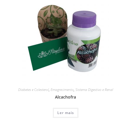
Diabetes e Colesterol
,
Emagrecimento
,
Sistema Digestivo e Renal
Alcachofra
Ler mais