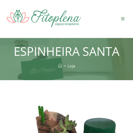
Ir
para
o
conteúdo
ESPINHEIRA SANTA
>
Loja