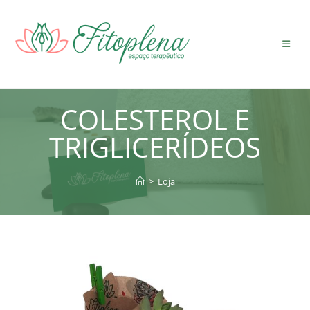
Ir
para
o
conteúdo
COLESTEROL E
TRIGLICERÍDEOS
>
Loja