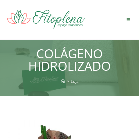
Ir
para
o
conteúdo
COLÁGENO
HIDROLIZADO
>
Loja