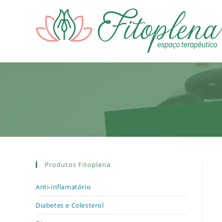
Ir
para
o
conteúdo
Produtos Fitoplena
Anti-inflamatório
Diabetes e Colesterol