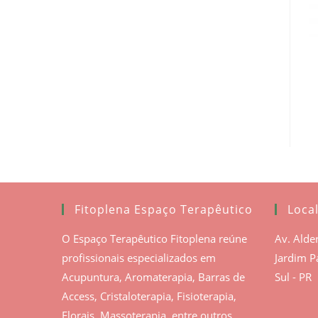
Fitoplena Espaço Terapêutico
Loca
O Espaço Terapêutico Fitoplena reúne
Av. Alde
profissionais especializados em
Jardim P
Acupuntura, Aromaterapia, Barras de
Sul - PR
Access, Cristaloterapia, Fisioterapia,
Florais, Massoterapia, entre outros.