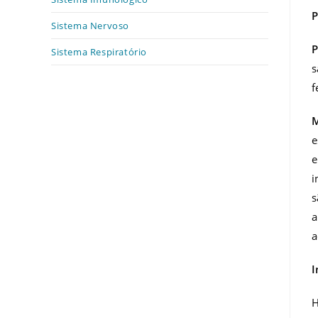
P
Sistema Nervoso
P
Sistema Respiratório
s
f
M
e
e
i
s
a
a
I
H