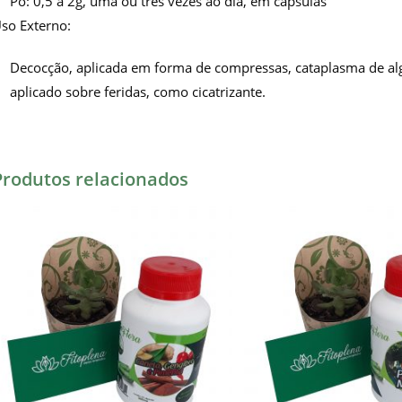
Pó: 0,5 a 2g, uma ou três vezes ao dia, em cápsulas
so Externo:
Decocção, aplicada em forma de compressas, cataplasma de alga
aplicado sobre feridas, como cicatrizante.
Produtos relacionados