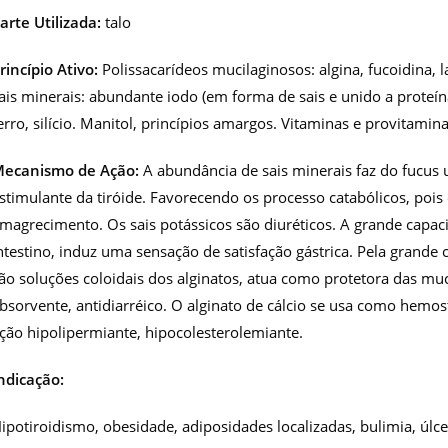
arte Utilizada:
talo
rincípio Ativo:
Polissacarídeos mucilaginosos: algina, fucoidina, 
ais minerais: abundante iodo (em forma de sais e unido a proteínas
erro, silício. Manitol, princípios amargos. Vitaminas e provitaminas 
ecanismo de Ação:
A abundância de sais minerais faz do fucus
stimulante da tiróide. Favorecendo os processo catabólicos, poi
magrecimento. Os sais potássicos são diuréticos. A grande capac
ntestino, induz uma sensação de satisfação gástrica. Pela grande
ão soluções coloidais dos alginatos, atua como protetora das muc
bsorvente, antidiarréico. O alginato de cálcio se usa como hemo
ção hipolipermiante, hipocolesterolemiante.
ndicação:
ipotiroidismo, obesidade, adiposidades localizadas, bulimia, úlc