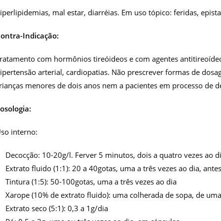
iperlipidemias, mal estar, diarréias. Em uso tópico: feridas, epis
ontra-Indicação
:
ratamento com hormônios tireóideos e com agentes antitireoídeos
ipertensão arterial, cardiopatias. Não prescrever formas de dos
rianças menores de dois anos nem a pacientes em processo de de
osologia:
so interno:
Decocção: 10-20g/l. Ferver 5 minutos, dois a quatro vezes ao d
Extrato fluido (1:1): 20 a 40gotas, uma a três vezes ao dia, ante
Tintura (1:5): 50-100gotas, uma a três vezes ao dia
Xarope (10% de extrato fluido): uma colherada de sopa, de uma
Extrato seco (5:1): 0,3 a 1g/dia