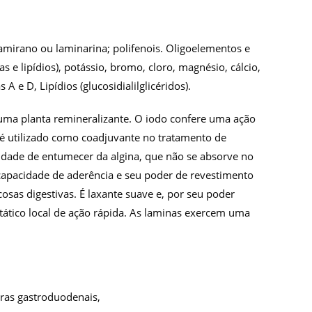
lamirano ou laminarina; polifenois. Oligoelementos e
 e lipídios), potássio, bromo, cloro, magnésio, cálcio,
A e D, Lipídios (glucosidialilglicéridos).
 uma planta remineralizante. O iodo confere uma ação
s é utilizado como coadjuvante no tratamento de
idade de entumecer da algina, que não se absorve no
 capacidade de aderência e seu poder de revestimento
osas digestivas. É laxante suave e, por seu poder
stático local de ação rápida. As laminas exercem uma
eras gastroduodenais,