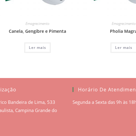
Emagrecimento
Emagrecimento
Canela, Gengibre e Pimenta
Pholia Magr
Ler mais
Ler mais
lização
Horário De Atendimen
rico Bandeira de Lima, 533
Segunda a Sexta das 9h às 18
aulista, Campina Grande do