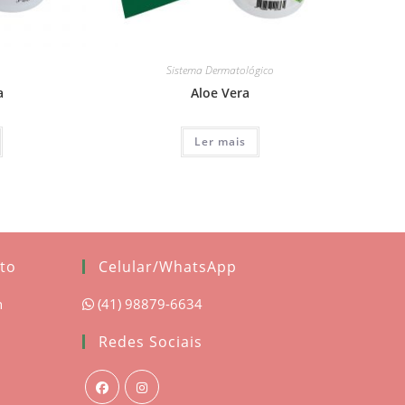
Sistema Dermatológico
a
Aloe Vera
Ler mais
to
Celular/WhatsApp
h
(41) 98879-6634
Redes Sociais