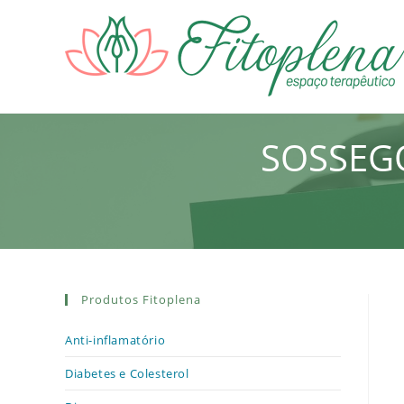
Ir
para
o
conteúdo
SOSSEGO
Produtos Fitoplena
Anti-inflamatório
Diabetes e Colesterol