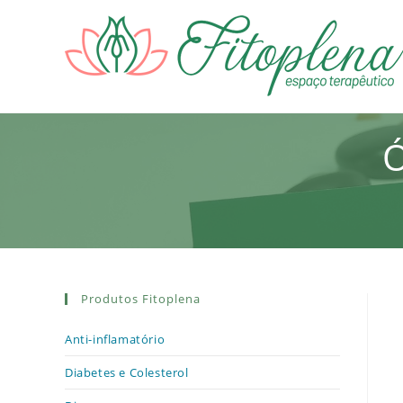
Ir
para
o
conteúdo
Ó
Produtos Fitoplena
Anti-inflamatório
Diabetes e Colesterol