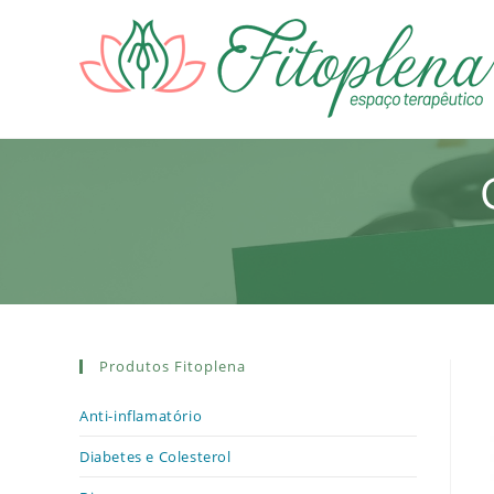
Ir
para
o
conteúdo
Produtos Fitoplena
Anti-inflamatório
Diabetes e Colesterol